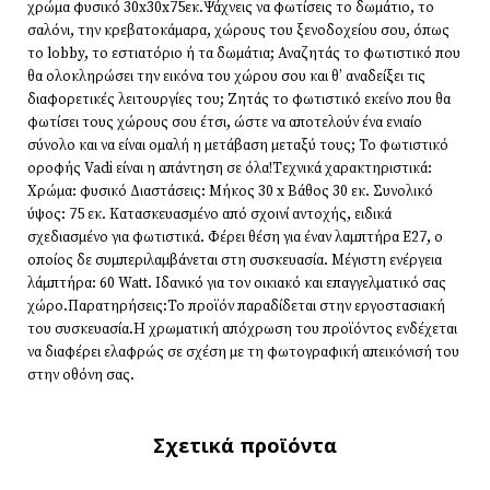
χρώμα φυσικό 30x30x75εκ.Ψάχνεις να φωτίσεις το δωμάτιο, το
σαλόνι, την κρεβατοκάμαρα, χώρους του ξενοδοχείου σου, όπως
το lobby, το εστιατόριο ή τα δωμάτια; Αναζητάς το φωτιστικό που
θα ολοκληρώσει την εικόνα του χώρου σου και θ’ αναδείξει τις
διαφορετικές λειτουργίες του; Ζητάς το φωτιστικό εκείνο που θα
φωτίσει τους χώρους σου έτσι, ώστε να αποτελούν ένα ενιαίο
σύνολο και να είναι ομαλή η μετάβαση μεταξύ τους; Το φωτιστικό
οροφής Vadi είναι η απάντηση σε όλα!Τεχνικά χαρακτηριστικά:
Χρώμα: φυσικό Διαστάσεις: Μήκος 30 x Βάθος 30 εκ. Συνολικό
ύψος: 75 εκ. Κατασκευασμένο από σχοινί αντοχής, ειδικά
σχεδιασμένο για φωτιστικά. Φέρει θέση για έναν λαμπτήρα Ε27, ο
οποίος δε συμπεριλαμβάνεται στη συσκευασία. Μέγιστη ενέργεια
λάμπτήρα: 60 Watt. Ιδανικό για τον οικιακό και επαγγελματικό σας
χώρο.Παρατηρήσεις:Το προϊόν παραδίδεται στην εργοστασιακή
του συσκευασία.Η χρωματική απόχρωση του προϊόντος ενδέχεται
να διαφέρει ελαφρώς σε σχέση με τη φωτογραφική απεικόνισή του
στην οθόνη σας.
Σχετικά προϊόντα