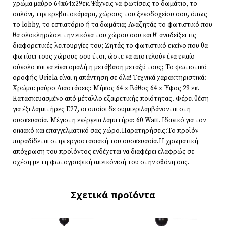
χρώμα μαύρο 64x64x29εκ.Ψάχνεις να φωτίσεις το δωμάτιο, το
σαλόνι, την κρεβατοκάμαρα, χώρους του ξενοδοχείου σου, όπως
το lobby, το εστιατόριο ή τα δωμάτια; Αναζητάς το φωτιστικό που
θα ολοκληρώσει την εικόνα του χώρου σου και θ’ αναδείξει τις
διαφορετικές λειτουργίες του; Ζητάς το φωτιστικό εκείνο που θα
φωτίσει τους χώρους σου έτσι, ώστε να αποτελούν ένα ενιαίο
σύνολο και να είναι ομαλή η μετάβαση μεταξύ τους; Το φωτιστικό
οροφής Uriela είναι η απάντηση σε όλα! Τεχνικά χαρακτηριστικά:
Χρώμα: μαύρο Διαστάσεις: Μήκος 64 x Βάθος 64 x Ύψος 29 εκ.
Κατασκευασμένο από μέταλλο εξαιρετικής ποιότητας. Φέρει θέση
για έξι λαμπτήρες Ε27, οι οποίοι δε συμπεριλαμβάνονται στη
συσκευασία. Μέγιστη ενέργεια λαμπτήρα: 60 Watt. Ιδανικό για τον
οικιακό και επαγγελματικό σας χώρο.Παρατηρήσεις:Το προϊόν
παραδίδεται στην εργοστασιακή του συσκευασία.Η χρωματική
απόχρωση του προϊόντος ενδέχεται να διαφέρει ελαφρώς σε
σχέση με τη φωτογραφική απεικόνισή του στην οθόνη σας.
Σχετικά προϊόντα