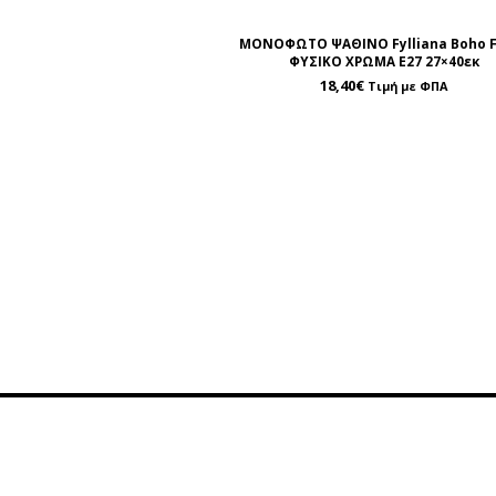
ΜΟΝΟΦΩΤΟ ΨΑΘΙΝΟ Fylliana Boho F
ΦΥΣΙΚΟ ΧΡΩΜΑ Ε27 27×40εκ
18,40
€
Τιμή με ΦΠΑ
Πληροφορίες
Εξυπη
Όροι Χρήσης
Επικ
Τρόποι Πληρωμής
Χάρ