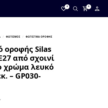
0
0
 οροφής Silas
27 από σχοινί
 χρώμα λευκό
κ. – GP030-
Α