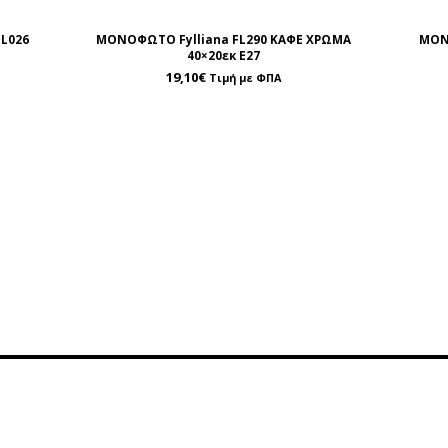
L026
ΜΟΝΟΦΩΤΟ Fylliana FL290 ΚΑΦΕ ΧΡΩΜΑ
ΜΟΝ
40×20εκ Ε27
19,10
€
Τιμή με ΦΠΑ
ρέτηση
Περιοχή Πελατών
οινωνία
Λογαριασμός
της
Καλάθι