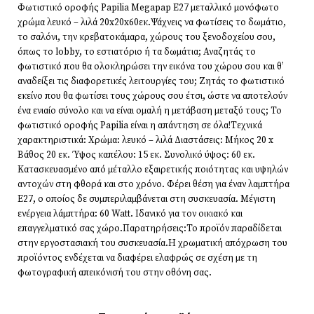
Φωτιστικό οροφής Papilia Megapap E27 μεταλλικό μονόφωτο
χρώμα λευκό – λιλά 20x20x60εκ.Ψάχνεις να φωτίσεις το δωμάτιο,
το σαλόνι, την κρεβατοκάμαρα, χώρους του ξενοδοχείου σου,
όπως το lobby, το εστιατόριο ή τα δωμάτια; Αναζητάς το
φωτιστικό που θα ολοκληρώσει την εικόνα του χώρου σου και θ’
αναδείξει τις διαφορετικές λειτουργίες του; Ζητάς το φωτιστικό
εκείνο που θα φωτίσει τους χώρους σου έτσι, ώστε να αποτελούν
ένα ενιαίο σύνολο και να είναι ομαλή η μετάβαση μεταξύ τους; Το
φωτιστικό οροφής Papilia είναι η απάντηση σε όλα!Τεχνικά
χαρακτηριστικά: Χρώμα: λευκό – λιλά Διαστάσεις: Μήκος 20 x
Βάθος 20 εκ. Ύψος καπέλου: 15 εκ. Συνολικό ύψος: 60 εκ.
Κατασκευασμένο από μέταλλο εξαιρετικής ποιότητας και υψηλών
αντοχών στη φθορά και στο χρόνο. Φέρει θέση για έναν λαμπτήρα
Ε27, ο οποίος δε συμπεριλαμβάνεται στη συσκευασία. Μέγιστη
ενέργεια λάμπτήρα: 60 Watt. Ιδανικό για τον οικιακό και
επαγγελματικό σας χώρο.Παρατηρήσεις:Το προϊόν παραδίδεται
στην εργοστασιακή του συσκευασία.Η χρωματική απόχρωση του
προϊόντος ενδέχεται να διαφέρει ελαφρώς σε σχέση με τη
φωτογραφική απεικόνισή του στην οθόνη σας.