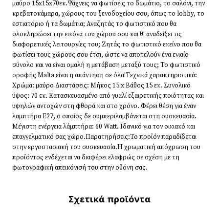
μαύρο 15x15x70εκ.Ψάχνεις να φωτίσεις το δωμάτιο, το σαλόνι, την
κρεβατοκάμαρα, χώρους του ξενοδοχείου σου, όπως το lobby, το
εστιατόριο ή τα δωμάτια; Αναζητάς το φωτιστικό που θα
ολοκληρώσει την εικόνα του χώρου σου και θ’ αναδείξει τις
διαφορετικές λειτουργίες του; Ζητάς το φωτιστικό εκείνο που θα
φωτίσει τους χώρους σου έτσι, ώστε να αποτελούν ένα ενιαίο
σύνολο και να είναι ομαλή η μετάβαση μεταξύ τους; Το φωτιστικό
οροφής Malta είναι η απάντηση σε όλα!Τεχνικά χαρακτηριστικά:
Χρώμα: μαύρο Διαστάσεις: Μήκος 15 x Βάθος 15 εκ. Συνολικό
ύψος: 70 εκ. Κατασκευασμένο από γυαλί εξαιρετικής ποιότητας και
υψηλών αντοχών στη φθορά και στο χρόνο. Φέρει θέση για έναν
λαμπτήρα Ε27, ο οποίος δε συμπεριλαμβάνεται στη συσκευασία.
Μέγιστη ενέργεια λάμπτήρα: 60 Watt. Ιδανικό για τον οικιακό και
επαγγελματικό σας χώρο.Παρατηρήσεις:Το προϊόν παραδίδεται
στην εργοστασιακή του συσκευασία.Η χρωματική απόχρωση του
προϊόντος ενδέχεται να διαφέρει ελαφρώς σε σχέση με τη
φωτογραφική απεικόνισή του στην οθόνη σας.
Σχετικά προϊόντα