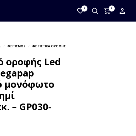
0
0
ό οροφής Led
Megapap
ό μονόφωτο
ημί
κ. – GP030-
Α