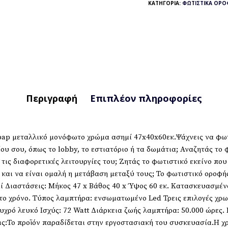
ΚΑΤΗΓΟΡΊΑ:
ΦΩΤΙΣΤΙΚΆ ΟΡΟ
Περιγραφή
Επιπλέον πληροφορίες
p μεταλλικό μονόφωτο χρώμα ασημί 47x40x60εκ.Ψάχνεις να φωτίσ
ου σου, όπως το lobby, το εστιατόριο ή τα δωμάτια; Αναζητάς το
 τις διαφορετικές λειτουργίες του; Ζητάς το φωτιστικό εκείνο πο
και να είναι ομαλή η μετάβαση μεταξύ τους; Το φωτιστικό οροφής
ί Διαστάσεις: Μήκος 47 x Βάθος 40 x Ύψος 60 εκ. Κατασκευασμέν
το χρόνο. Τύπος λαμπτήρα: ενσωματωμένο Led Τρεις επιλογές χρ
ρό λευκό Ισχύς: 72 Watt Διάρκεια ζωής λαμπτήρα: 50.000 ώρες. Ι
ις:Το προϊόν παραδίδεται στην εργοστασιακή του συσκευασία.Η χ