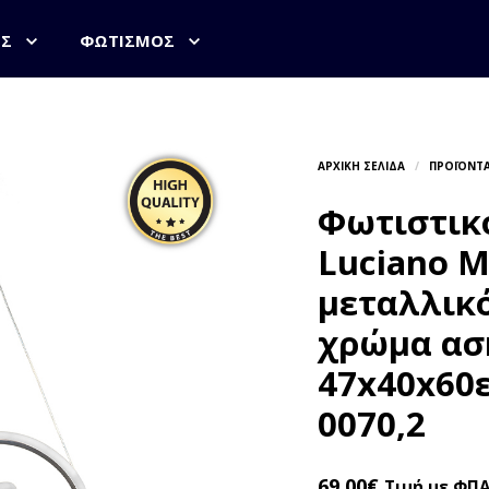
ΟΣ
ΦΩΤΙΣΜΌΣ
Φωτιστικ
Luciano 
μεταλλικ
χρώμα ασ
47x40x60ε
0070,2
69,00
€
Τιμή με ΦΠ