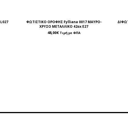
L027
ΦΩΤΙΣΤΙΚΟ ΟΡΟΦΗΣ Fylliana 0017 ΜΑΥΡΟ-
ΔΙΦΩΤ
ΧΡΥΣΟ ΜΕΤΑΛΛΙΚΟ 42εκ Ε27
48,00
€
Τιμή με ΦΠΑ
ρέτηση
Περιοχή Πελατών