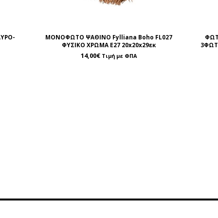
ΑΥΡΟ-
ΜΟΝΟΦΩΤΟ ΨΑΘΙΝΟ Fylliana Boho FL027
ΦΩΤ
ΦΥΣΙΚΟ ΧΡΩΜΑ Ε27 20x20x29εκ
3ΦΩΤ
14,00
€
Τιμή με ΦΠΑ
ρέτηση
Περιοχή Πελατών