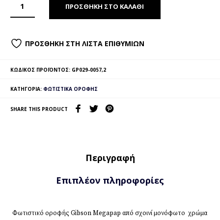
ΠΡΟΣΘΉΚΗ ΣΤΟ ΚΑΛΆΘΙ
ΠΡΟΣΘΉΚΗ ΣΤΗ ΛΊΣΤΑ ΕΠΙΘΥΜΙΏΝ
ΚΩΔΙΚΌΣ ΠΡΟΪΌΝΤΟΣ:
GP029-0057,2
ΚΑΤΗΓΟΡΊΑ:
ΦΩΤΙΣΤΙΚΆ ΟΡΟΦΉΣ
SHARE THIS PRODUCT
Περιγραφή
Επιπλέον πληροφορίες
Φωτιστικό οροφής Gibson Megapap από σχοινί μονόφωτο χρώμα