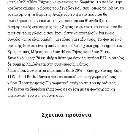
μπεζ 40x21x70εκ.Ψάχνεις να φωτίσεις το δωμάτιο, το σαλόνι, την
κρεβατοκάμαρα, χώρους του ξενοδοχείου σου, όπως το lobby, το
εστιατόριο ή τα δωμάτια; Αναζητάς το φωτιστικό που θα
ολοκληρώσει την εικόνα του χώρου σου και θ’ αναδείξει τις
διαφορετικές λειτουργίες του; Ζητάς το φωτιστικό εκείνο που θα
φωτίσει τους χώρους σου έτσι, ώστε να αποτελούν ένα ενιαίο
σύνολο και να είναι ομαλή η μετάβαση μεταξύ τους; Το φωτιστικό
οροφής Gibson είναι η απάντηση σε όλα!Τεχνικά χαρακτηριστικά:
Χρώμα: μπεζ Μήκος καπέλου: 40 εκ. Ύψος καπέλου: 21 εκ.
Συνολικό ύψος: 70 εκ. Φέρει θέση για έναν λαμπτήρα Ε27, ο οποίος
δε συμπεριλαμβάνεται στη συσκευασία. Τύπος
λαμπτήρα: Συνιστάται maximum Bulb 20W – Energy Saving Bulb
11W – Led Bulb. Ιδανικό για τον οικιακό και επαγγελματικό σας
χώρο.Παρατηρήσεις:Η χρωματική απόχρωση του προϊόντος
ενδέχεται να διαφέρει ελαφρώς σε σχέση με τη φωτογραφική
απεικόνισή του στην οθόνη σας.
Σχετικά προϊόντα