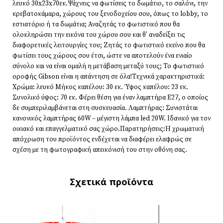
λευκό 30x23x70εκ.Ψάχνεις να φωτίσεις το δωμάτιο, το σαλόνι, την
κρεβατοκάμαρα, χώρους του ξενοδοχείου σου, όπως το lobby, το
εστιατόριο ή τα δωμάτια; Αναζητάς το φωτιστικό που θα
ολοκληρώσει την εικόνα του χώρου σου και θ’ αναδείξει τις
διαφορετικές λειτουργίες του; Ζητάς το φωτιστικό εκείνο που θα
φωτίσει τους χώρους σου έτσι, ώστε να αποτελούν ένα ενιαίο
σύνολο και να είναι ομαλή η μετάβαση μεταξύ τους; Το φωτιστικό
οροφής Gibson είναι η απάντηση σε όλα!Τεχνικά χαρακτηριστικά:
Χρώμα: λευκό Μήκος καπέλου: 30 εκ. Ύψος καπέλου: 23 εκ.
Συνολικό ύψος: 70 εκ. Φέρει θέση για έναν λαμπτήρα Ε27, ο οποίος
δε συμπεριλαμβάνεται στη συσκευασία. Λαμπτήρας: Συνιστάται
κανονικός λαμπτήρας 60W – μέγιστη λάμπα led 20W. Ιδανικό για τον
οικιακό και επαγγελματικό σας χώρο.Παρατηρήσεις:Η χρωματική
απόχρωση του προϊόντος ενδέχεται να διαφέρει ελαφρώς σε
σχέση με τη φωτογραφική απεικόνισή του στην οθόνη σας.
Σχετικά προϊόντα