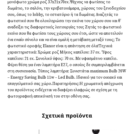
μονόφωτο χρώμα ροζ 37x21x70εκ.Ψάχνεις να φωτίσεις το
δωμάτιο, το σαλόνι, την κρεβατοκάμαρα, χώρους του ξενοδοχείου
σου, όπως το lobby, το εστιατόριο ή τα δωμάτια; Αναζητάς το
φωτιστικό που θα ολοκληρώσει την εικόνα του χώρου σου και θ’
αναδείξει τις διαφορετικές λειτουργίες του; Ζητάς το φωτιστικό
εκείνο που θα φωτίσει τους χώρους σου έτσι, ώστε να αποτελούν
ένα ενιαίο σύνολο και να είναι ομαλή η μετάβαση μεταξύ τους; Το
φωτιστικό οροφής Elanor είναι η απάντηση σε όλα!Τεχνικά
χαρακτηριστικά: Χρώμα: ροζ Μήκος καπέλου: 37 εκ. Ύψος
καπέλου: 21 εκ. Συνολικό ύψος: 70 εκ. Με υφασμάτινο καπέλο.
Φέρει θέση για έναν λαμπτήρα Ε27, ο οποίος δε συμπεριλαμβάνεται
στη συσκευασία. Τύπος λαμπτήρα: Συνιστάται maximum Bulb 20W
– Energy Saving Bulb 11w – Led Bulb. Ιδανικό για τον οικιακό και
επαγγελματικό σας χώρο.Παρατηρήσεις:Η χρωματική απόχρωση
του προϊόντος ενδέχεται να διαφέρει ελαφρώς σε σχέση με τη
φωτογραφική απεικόνισή του στην οθόνη σας.
Σχετικά προϊόντα