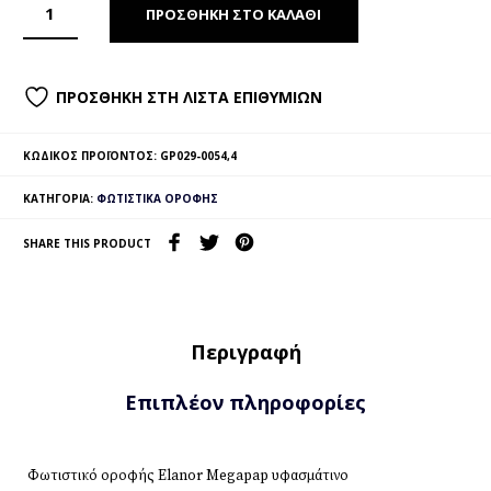
ΠΡΟΣΘΉΚΗ ΣΤΟ ΚΑΛΆΘΙ
ΠΡΟΣΘΉΚΗ ΣΤΗ ΛΊΣΤΑ ΕΠΙΘΥΜΙΏΝ
ΚΩΔΙΚΌΣ ΠΡΟΪΌΝΤΟΣ:
GP029-0054,4
ΚΑΤΗΓΟΡΊΑ:
ΦΩΤΙΣΤΙΚΆ ΟΡΟΦΉΣ
SHARE THIS PRODUCT
Περιγραφή
Επιπλέον πληροφορίες
Φωτιστικό οροφής Elanor Megapap υφασμάτινο