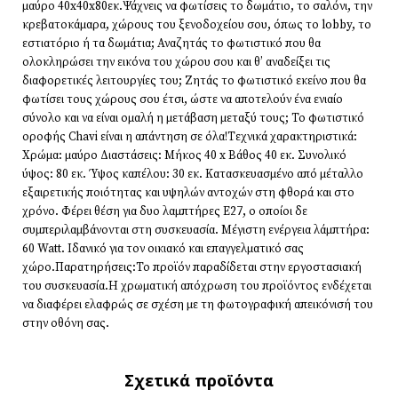
μαύρο 40x40x80εκ.Ψάχνεις να φωτίσεις το δωμάτιο, το σαλόνι, την
κρεβατοκάμαρα, χώρους του ξενοδοχείου σου, όπως το lobby, το
εστιατόριο ή τα δωμάτια; Αναζητάς το φωτιστικό που θα
ολοκληρώσει την εικόνα του χώρου σου και θ’ αναδείξει τις
διαφορετικές λειτουργίες του; Ζητάς το φωτιστικό εκείνο που θα
φωτίσει τους χώρους σου έτσι, ώστε να αποτελούν ένα ενιαίο
σύνολο και να είναι ομαλή η μετάβαση μεταξύ τους; Το φωτιστικό
οροφής Chavi είναι η απάντηση σε όλα!Τεχνικά χαρακτηριστικά:
Χρώμα: μαύρο Διαστάσεις: Μήκος 40 x Βάθος 40 εκ. Συνολικό
ύψος: 80 εκ. Ύψος καπέλου: 30 εκ. Κατασκευασμένο από μέταλλο
εξαιρετικής ποιότητας και υψηλών αντοχών στη φθορά και στο
χρόνο. Φέρει θέση για δυο λαμπτήρες Ε27, ο οποίοι δε
συμπεριλαμβάνονται στη συσκευασία. Μέγιστη ενέργεια λάμπτήρα:
60 Watt. Ιδανικό για τον οικιακό και επαγγελματικό σας
χώρο.Παρατηρήσεις:Το προϊόν παραδίδεται στην εργοστασιακή
του συσκευασία.Η χρωματική απόχρωση του προϊόντος ενδέχεται
να διαφέρει ελαφρώς σε σχέση με τη φωτογραφική απεικόνισή του
στην οθόνη σας.
Σχετικά προϊόντα