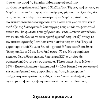
Φωτιστικό οροφής Barnhart Megapap υφασμάτινο
μονόφωτο χρώμα λευκό/χρυσό 30x20x70εκ.Ψάχνεις να φωτίσεις το
δωμάτιο, το σαλόνι, την κρεβατοκάμαρα, χώρους του ξενοδοχείου
σου, όπως το lobby, το εστιατόριο ή τα δωμάτια; Αναζητάς το
φωτιστικό που θα ολοκληρώσει την εικόνα του χώρου σου και θ’
αναδείξει τις διαφορετικές λειτουργίες του; Ζητάς το φωτιστικό
εκείνο που θα φωτίσει τους χώρους σου έτσι, ώστε να αποτελούν
ένα ενιαίο σύνολο και να είναι ομαλή η μετάβαση μεταξύ τους; Το
φωτιστικό οροφής Barnhart είναι η απάντηση σε όλα! Τεχνικά
χαρακτηριστικά: Χρώμα: λευκό – χρυσό Μήκος καπέλου: 30 εκ.
Ύψος καπέλου: 20 εκ. Συνολικό ύψος: 70 εκ. Με υφασμάτινο
καπέλο. Φέρει θέση για έναν λαμπτήρα Ε27, ο οποίος δε
συμπεριλαμβάνεται στη συσκευασία. Τύπος λαμπτήρα: Μέγιστη
60W – Κανονική λάμπα – Λάμπα Led 9 – 15W Ιδανικό για τον οικιακό
και επαγγελματικό σας χώρο.Παρατηρήσεις:Η χρωματική
απόχρωση του προϊόντος ενδέχεται να διαφέρει ελαφρώς σε
σχέση με τη φωτογραφική απεικόνισή του στην οθόνη σας.
Σχετικά προϊόντα