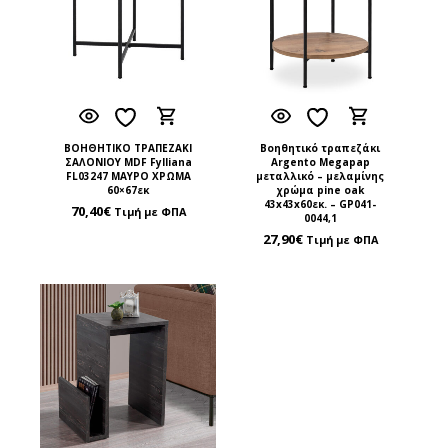
ΒΟΗΘΗΤΙΚΟ ΤΡΑΠΕΖΑΚΙ
Βοηθητικό τραπεζάκι
ΣΑΛΟΝΙΟΥ MDF Fylliana
Argento Megapap
FL03247 ΜΑΥΡΟ ΧΡΩΜΑ
μεταλλικό – μελαμίνης
60×67εκ
χρώμα pine oak
43x43x60εκ. – GP041-
70,40
€
Τιμή με ΦΠΑ
0044,1
27,90
€
Τιμή με ΦΠΑ