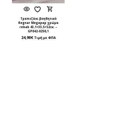
Τραπεζάκι βοηθητικό
Regnar Megapap χρώμα
rebab 43,1×33,5×52εκ. –
GP042-0250,1
24,90
€
Τιμή με ΦΠΑ