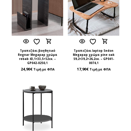
Τραπεζάκι βοηθητικό
Τραπεζάκι laptop Sedon
Regnar Megapap χρώμα
Megapap χρώμα pine oak
rebab 43,1×33,5×52εκ. –
59,2×39,2×26,2εκ. – GP041-
GP042-0250,1
0074,1
24,90
€
17,90
€
Τιμή με ΦΠΑ
Τιμή με ΦΠΑ