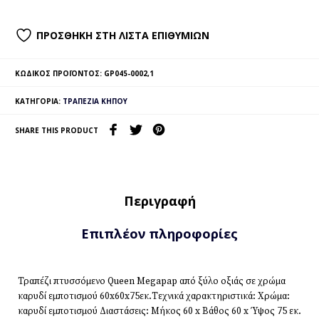
ΠΡΟΣΘΉΚΗ ΣΤΗ ΛΊΣΤΑ ΕΠΙΘΥΜΙΏΝ
ΚΩΔΙΚΌΣ ΠΡΟΪΌΝΤΟΣ:
GP045-0002,1
ΚΑΤΗΓΟΡΊΑ:
ΤΡΑΠΈΖΙΑ ΚΉΠΟΥ
SHARE THIS PRODUCT
Περιγραφή
Επιπλέον πληροφορίες
Τραπέζι πτυσσόμενο Queen Megapap από ξύλο οξιάς σε χρώμα
καρυδί εμποτισμού 60x60x75εκ.Τεχνικά χαρακτηριστικά: Χρώμα:
καρυδί εμποτισμού Διαστάσεις: Μήκος 60 x Βάθος 60 x Ύψος 75 εκ.