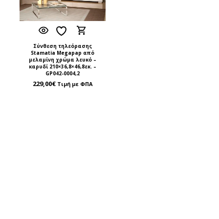
Σύνθεση τηλεόρασης
Stamatia Megapap από
μελαμίνη χρώμα λευκό –
καρυδί 210×36,8×46,8εκ. –
GP042-0004,2
229,00
€
Τιμή με ΦΠΑ