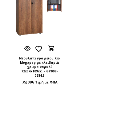
Ντουλάπι γραφείου Rio
Megapap με κλειδαριά
χρώμα καρυδί
72x34x109εκ. – GP009-
0284,3
79,00
€
Τιμή με ΦΠΑ