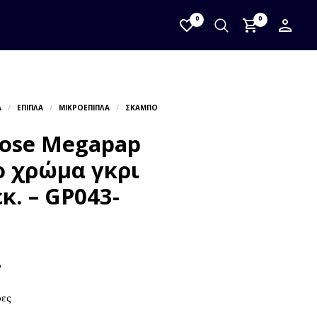
0
0
ose Megapap
ο χρώμα γκρι
κ. – GP043-
Α
ρες