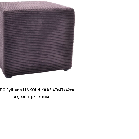
Ο Fylliana LINKOLN ΚΑΦΕ 47x47x42εκ
47,90
€
Τιμή με ΦΠΑ