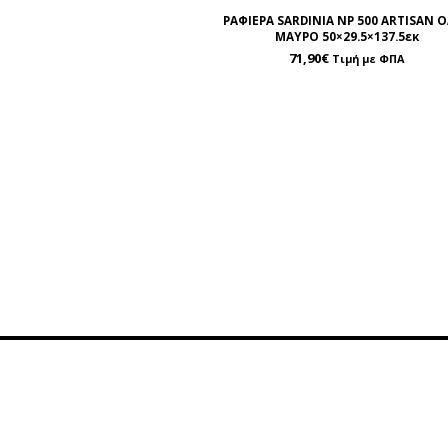
ΡΑΦΙΕΡΑ SARDINIA NP 500 ARTISAN O
ΜΑΥΡΟ 50×29.5×137.5εκ
71,90
€
Τιμή με ΦΠΑ
Πληροφορίες
Εξυπη
Όροι Χρήσης
Επικ
Τρόποι Πληρωμής
Χάρ
Τρόποι Παράδοσης
Φόρμ