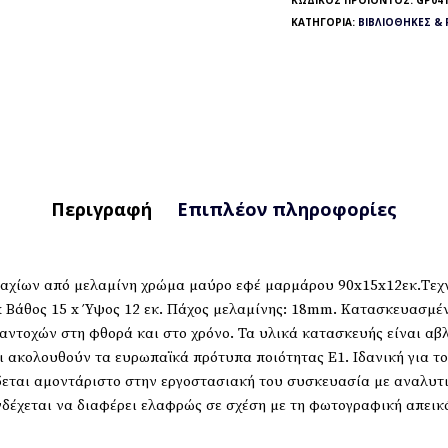
ΚΩΔΙΚΌΣ ΠΡΟΪΌΝΤΟΣ:
GP041
ΚΑΤΗΓΟΡΊΑ:
ΒΙΒΛΙΟΘΉΚΕΣ & 
Περιγραφή
Επιπλέον πληροφορίες
μαχίων από μελαμίνη χρώμα μαύρο εφέ μαρμάρου 90x15x12εκ.Τεχ
x Βάθος 15 x Ύψος 12 εκ. Πάχος μελαμίνης: 18mm. Κατασκευασμέ
ντοχών στη φθορά και στο χρόνο. Τα υλικά κατασκευής είναι αβλα
ι ακολουθούν τα ευρωπαϊκά πρότυπα ποιότητας Ε1. Ιδανική για το
δεται αμοντάριστο στην εργοστασιακή του συσκευασία με αναλυτ
δέχεται να διαφέρει ελαφρώς σε σχέση με τη φωτογραφική απεικό