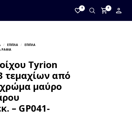
0
0
οίχου Tyrion
3 τεμαχίων από
 χρώμα μαύρο
άρου
κ. – GP041-