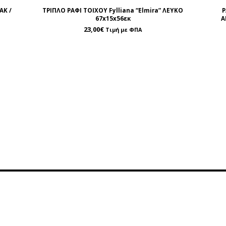
AK /
ΤΡΙΠΛΟ ΡΑΦΙ ΤΟΙΧΟΥ Fylliana “Elmira” ΛΕΥΚΟ
Ρ
67x15x56εκ
Α
23,00
€
Τιμή με ΦΠΑ
ρέτηση
Περιοχή Πελατών
οινωνία
Λογαριασμός
της
Καλάθι
α Επικοινωνίας
Επιθυμητά