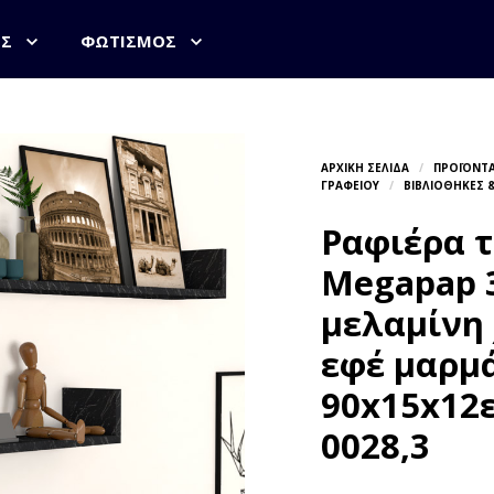
ΟΣ
ΦΩΤΙΣΜΌΣ
Ραφιέρα τ
Megapap 
μελαμίνη
εφέ μαρμ
90x15x12ε
0028,3