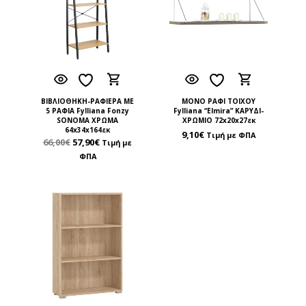
ΒΙΒΛΙΟΘΗΚΗ-ΡΑΦΙΕΡΑ ΜΕ
ΜΟΝΟ ΡΑΦΙ ΤΟΙΧΟΥ
5 ΡΑΦΙΑ Fylliana Fonzy
Fylliana “Elmira” ΚΑΡΥΔΙ-
SONOMA ΧΡΩΜΑ
ΧΡΩΜΙΟ 72x20x27εκ
64x34x164εκ
9,10
€
Τιμή με ΦΠΑ
66,00
€
57,90
€
Τιμή με
ΦΠΑ