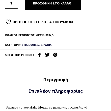
ΠΡΟΣΘΉΚΗ ΣΤΟ ΚΑΛΆΘΙ
ΠΡΟΣΘΉΚΗ ΣΤΗ ΛΊΣΤΑ ΕΠΙΘΥΜΙΏΝ
ΚΩΔΙΚΌΣ ΠΡΟΪΌΝΤΟΣ:
GP037-0084,5
ΚΑΤΗΓΟΡΊΑ:
ΒΙΒΛΙΟΘΉΚΕΣ & ΡΆΦΙΑ
SHARE THIS PRODUCT
Περιγραφή
Επιπλέον πληροφορίες
Ραφιέρα τοίχου Halic Megapap μελαμίνης χρώμα λευκό