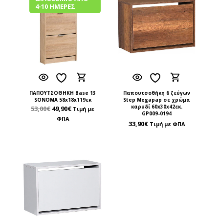
4-10 ΗΜΈΡΕΣ
ΠΑΠΟΥΤΣΟΘΗΚΗ Base 13
Παπουτσοθήκη 6 ζεύγων
SONOMA 58x18x119εκ
Step Megapap σε χρώμα
καρυδί 60x30x42εκ.
53,00
€
49,90
€
Τιμή με
GP009-0194
ΦΠΑ
33,90
€
Τιμή με ΦΠΑ