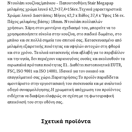
Ντουλάπι κουζίνας/μπάνιου – Παπουτσοθήκη Stair Megapap
μελαμίνης χρώμα λευκό 62,2×37,4×156εκ.Τεχνικά χαρακτηριστικά:
Χρώμα: λευκό Διαστάσεις: Μήκος 62,2 x Βάθος 37,4 x Ύψος 156 εκ.
Πάχος μελαμίνης βάσης: 18mm. Ντουλάπι πολλαπλών
χρήσεων. Χάρη στον μοντέρνο σχεδιασμό του, μπορείτε να το
χρησιμοποιήσετε εύκολα στην κουζίνα, στο παιδικό δωμάτιο, στο
μπάνιο και σε πολλά σημεία του σπιτιού σας. Κατασκευασμένο από
μελαμίνη εξαιρετικής ποιότητας και υψηλών αντοχών στη φθορά
και στο χρόνο. Τα υλικά κατασκευής είναι αβλαβή για το περιβάλλον
και την υγεία, δεν περιέχουν καρκινογόνες ουσίες και ακολουθούν τα
ευρωπαϊκά πρότυπα ποιότητας Ε1. Διαθέτει πιστοποιητικά EUTR,
FSC, ISO 9001 και ISO 14001. Ιδανικό για τον οικιακό και
επαγγελματικό σας χώρο.Παρατηρήσεις:Το προϊόν παραδίδεται
αμοντάριστο στην εργοστασιακή του συσκευασία και με αναλυτικό
οδηγό συναρμολόγησης.Η χρωματική απόχρωση του προϊόντος
ενδέχεται να διαφέρει ελαφρώς σε σχέση με τη φωτογραφική
απεικόνισή του στην οθόνη σας.
Σχετικά προϊόντα