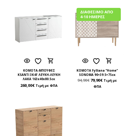
ΔΙΑΘΈΣΙΜΟ ΑΠΌ
4-10 ΗΜΈΡΕΣ
ΚΟΜΟΤΑ-ΜΠΟΥΦΕΣ
ΚΟΜΟΤΑ Fylliana “Home”
KSANTI 3K4F ΛΕΥΚΗ-ΛΕΥΚΗ
SONOMA 90×39.5×75εκ
ΛΑΚΑ 163x40x80.5εκ
94,90
€
79,90
€
Τιμή με
260,00
€
Τιμή με ΦΠΑ
ΦΠΑ