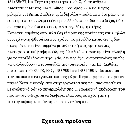
184x35x77,4εκ.Τεχνικά χαρακτηριστικά: Χρώμα: ανθρακί
Διαστάσεις: Μήκος 184 x Βάθος 35 x Ύψος 77,4 εκ. Πάχος
μελαμίνης: 18mm. Διαθέτει τρία δίφυλλα ντουλάπια μ’ ένα ράφι στο
εσωτερικό τους. Φέρει πέντε μεταλλικά πόδια, δύο στα δεξιά, δύο
στ’ αριστερά κι ένα στο κέντρο για μεγαλύτερη στήριξη.
Κατασκευασμένος από μελαμίνη εξαιρετικής ποιότητας και υψηλών
αντοχών στη φθορά και στο χρόνο. Το μέταλλο κατασκευής δεν
σκουριάζει και είναι βαμμένο με ανθεκτική στις γρατσουνιές
ηλεκτροστατική βαφή πούδρας. Τα υλικά κατασκευής είναι αβλαβή
για το περιβάλλον και την υγεία, δεν περιέχουν καρκινογόνες ουσίες
και ακολουθούν τα ευρωπαϊκά πρότυπα ποιότητας Ε1. Διαθέτει
πιστοποιητικά EUTR, FSC, ISO 9001 και ISO 14001. Ιδανικός για
τον οικιακό και επαγγελματικό σας χώρο.Παρατηρήσεις:Το προϊόν
παραδίδεται αμοντάριστο στην εργοστασιακή του συσκευασία και
με αναλυτικό οδηγό συναρμολόγησης.Η χρωματική απόχρωση του
προϊόντος ενδέχεται να διαφέρει ελαφρώς σε σχέση με τη
φωτογραφική απεικόνισή του στην οθόνη σας.
Σχετικά προϊόντα