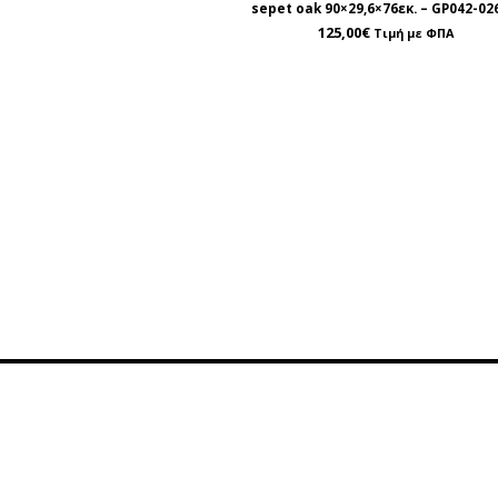
sepet oak 90×29,6×76εκ. – GP042-02
125,00
€
Τιμή με ΦΠΑ
Πληροφορίες
Εξυπη
Όροι Χρήσης
Επικ
Τρόποι Πληρωμής
Χάρ
Τρόποι Παράδοσης
Φόρμ
Σχετικά με εμάς
210 9