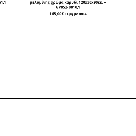
61,1
μελαμίνης χρώμα καρυδί 120x36x90εκ. –
GP052-0010,1
165,00
€
Τιμή με ΦΠΑ
ρέτηση
Περιοχή Πελατών
οινωνία
Λογαριασμός
της
Καλάθι
α Επικοινωνίας
Επιθυμητά
757743
Κατάσταση Παραγγελίας