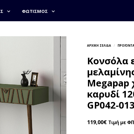
ΟΣ
ΦΩΤΙΣΜΌΣ
Κονσόλα ε
μελαμίνης
Megapap 
καρυδί 12
GP042-013
119,00
€
Τιμή με Φ