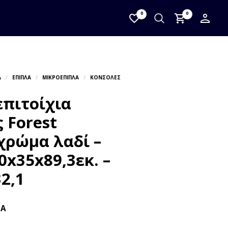
0
0
πιτοίχια
 Forest
χρώμα λαδί –
0x35x89,3εκ. –
2,1
ΠΑ