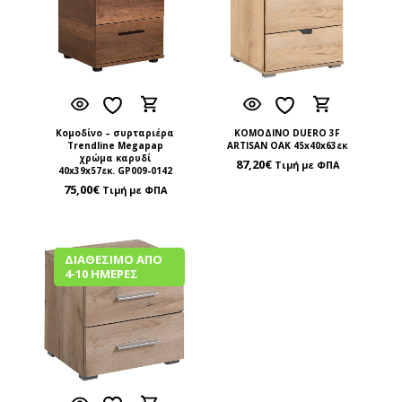
Κομοδίνο – συρταριέρα
ΚΟΜΟΔΙΝΟ DUERO 3F
Trendline Megapap
ARTISAN OAK 45x40x63εκ
χρώμα καρυδί
87,20
€
Τιμή με ΦΠΑ
40x39x57εκ. GP009-0142
75,00
€
Τιμή με ΦΠΑ
ΔΙΑΘΈΣΙΜΟ ΑΠΌ
4-10 ΗΜΈΡΕΣ