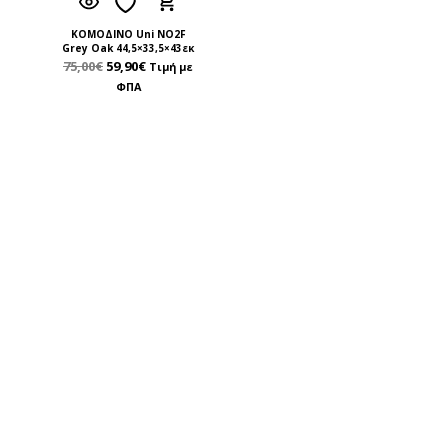
ΚΟΜΟΔΙΝΟ Uni NO2F
Grey Oak 44,5×33,5×43εκ
75,00
€
59,90
€
Τιμή με
ΦΠΑ