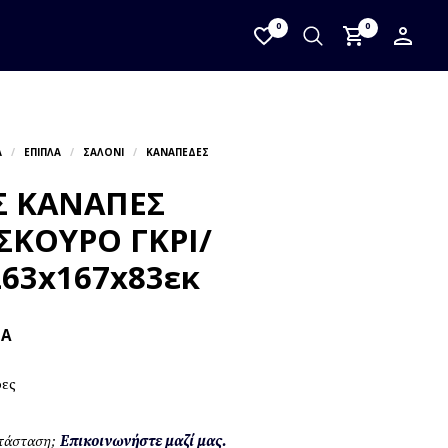
0
0
Σ ΚΑΝΑΠΕΣ
ΣΚΟΥΡΟ ΓΚΡΙ/
263x167x83εκ
ΠΑ
ρες
ατάσταση;
Επικοινωνήστε μαζί μας.