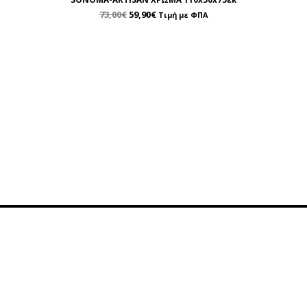
73,00
€
59,90
€
Τιμή με ΦΠΑ
ρέτηση
Περιοχή Πελατών
οινωνία
Λογαριασμός
της
Καλάθι
α Επικοινωνίας
Επιθυμητά
757743
Κατάσταση Παραγγελίας