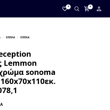
0
0
eception
ς Lemmon
χρώμα sonoma
 160x70x110εκ.
078,1
ΠΑ