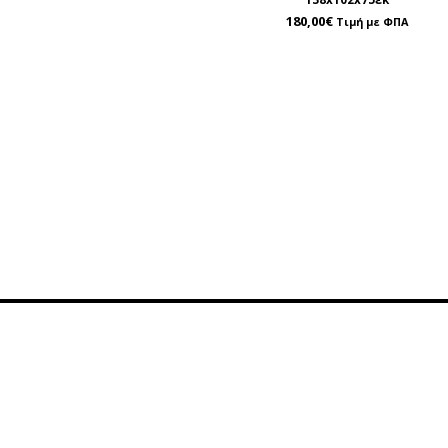
180,00
€
Τιμή με ΦΠΑ
Πληροφορίες
Εξυπη
Όροι Χρήσης
Επικ
Τρόποι Πληρωμής
Χάρ
Τρόποι Παράδοσης
Φόρμ
Σχετικά με εμάς
210 9