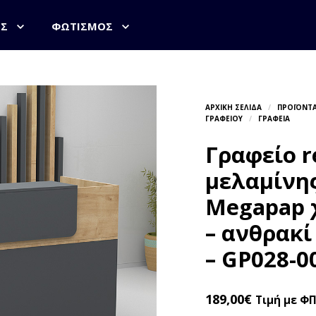
ΟΣ
ΦΩΤΙΣΜΌΣ
Γραφείο r
μελαμίνη
Megapap 
– ανθρακί
– GP028-0
189,00
€
Τιμή με Φ