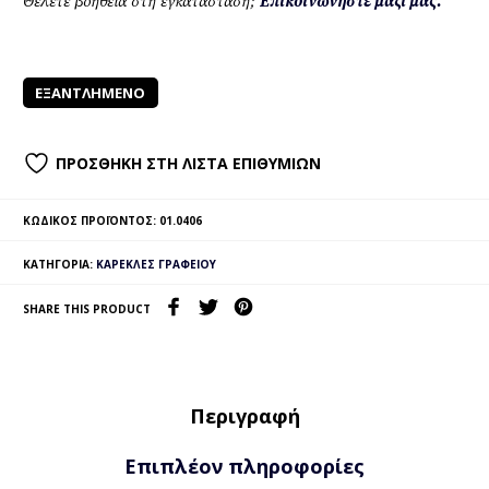
Θέλετε βοήθεια στη εγκατάσταση;
Επικοινωνήστε μαζί μας.
ΕΞΑΝΤΛΗΜΈΝΟ
ΠΡΟΣΘΉΚΗ ΣΤΗ ΛΊΣΤΑ ΕΠΙΘΥΜΙΏΝ
ΚΩΔΙΚΌΣ ΠΡΟΪΌΝΤΟΣ:
01.0406
ΚΑΤΗΓΟΡΊΑ:
ΚΑΡΈΚΛΕΣ ΓΡΑΦΕΊΟΥ
SHARE THIS PRODUCT
Περιγραφή
Επιπλέον πληροφορίες