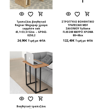
Τραπεζάκι βοηθητικό
ΣΤΡΟΓΓΥΛΟ ΒΟΗΘΗΤΙΚΟ
Regnar Megapap χρώμα
ΤΡΑΠΕΖΑΚΙ MDF
sapphire oak
ΣΑΛΟΝΙΟΥ Fylliana
43,1×33,5×52εκ. – GP042-
FL03248 ΜΑΥΡΟ ΧΡΩΜΑ
0250,2
80×48εκ
24,90
€
122,40
€
Τιμή με ΦΠΑ
Τιμή με ΦΠΑ
Βοηθητικό τραπεζάκι