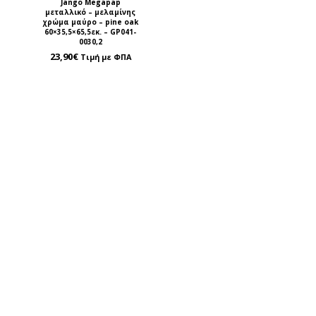
Jango Megapap
μεταλλικό – μελαμίνης
χρώμα μαύρο – pine oak
60×35,5×65,5εκ. – GP041-
0030,2
23,90
€
Τιμή με ΦΠΑ