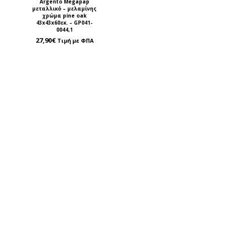
Argento Megapap
μεταλλικό – μελαμίνης
χρώμα pine oak
43x43x60εκ. – GP041-
0044,1
27,90
€
Τιμή με ΦΠΑ