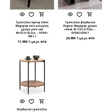
Τραπεζάκι laptop Sidon
Τραπεζάκι βοηθητικό
Megapap από μελαμίνη
Regnar Megapap χρώμα
χρώμα pine oak
rebab 43,1×33,5×52εκ. –
60×35,5×23,5εκ. – GP041-
GP042-0250,1
0031,1
24,90
€
Τιμή με ΦΠΑ
11,90
€
Τιμή με ΦΠΑ
Βοηθητικό τραπεζάκι