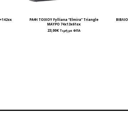
×142εκ
ΡΑΦΙ ΤΟΙΧΟΥ Fylliana “Elmira” Triangle
ΒΙΒΛΙ
ΜΑΥΡΟ 74x13x61εκ
23,00
€
Τιμή με ΦΠΑ
ρέτηση
Περιοχή Πελατών
οινωνία
Λογαριασμός