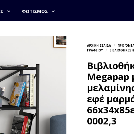
ΟΣ
ΦΩΤΙΣΜΌΣ
Βιβλιοθήκ
Megapap 
μελαμίνη
εφέ μαρμ
66x34x85ε
0002,3