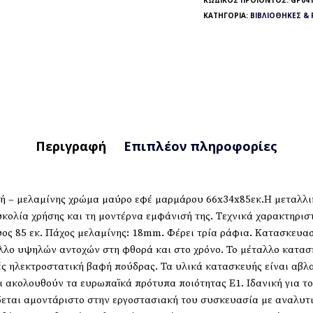
ΚΩΔΙΚΌΣ ΠΡΟΪΌΝΤΟΣ:
GP041
ΚΑΤΗΓΟΡΊΑ:
ΒΙΒΛΙΟΘΉΚΕΣ & 
Περιγραφή
Επιπλέον πληροφορίες
ή – μελαμίνης χρώμα μαύρο εφέ μαρμάρου 66x34x85εκ.Η μεταλλικ
υκολία χρήσης και τη μοντέρνα εμφάνισή της. Τεχνικά χαρακτηρι
ψος 85 εκ. Πάχος μελαμίνης: 18mm. Φέρει τρία ράφια. Κατασκευ
λλο υψηλών αντοχών στη φθορά και στο χρόνο. Το μέταλλο κατασκ
ς ηλεκτροστατική βαφή πούδρας. Τα υλικά κατασκευής είναι αβλαβ
ι ακολουθούν τα ευρωπαϊκά πρότυπα ποιότητας Ε1. Ιδανική για το
δεται αμοντάριστο στην εργοστασιακή του συσκευασία με αναλυτ