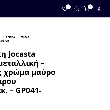
0
0
η Jocasta
μεταλλική –
ς χρώμα μαύρο
άρου
κ. – GP041-