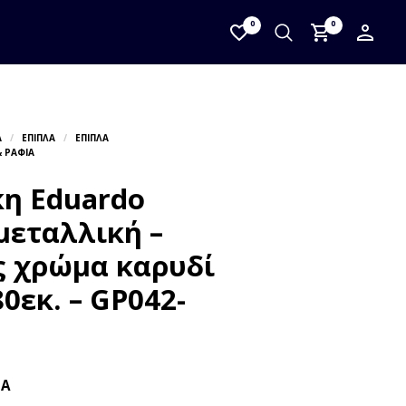
0
0
κη Eduardo
μεταλλική –
ς χρώμα καρυδί
0εκ. – GP042-
ΠΑ