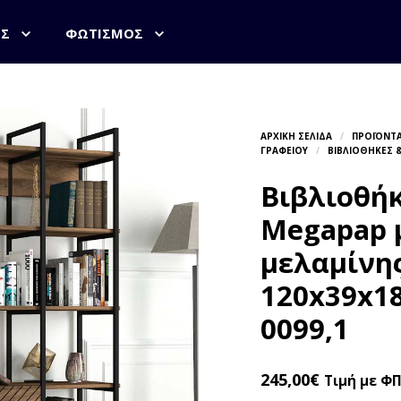
ΟΣ
ΦΩΤΙΣΜΌΣ
Βιβλιοθή
Megapap 
μελαμίνη
120x39x18
0099,1
245,00
€
Τιμή με Φ