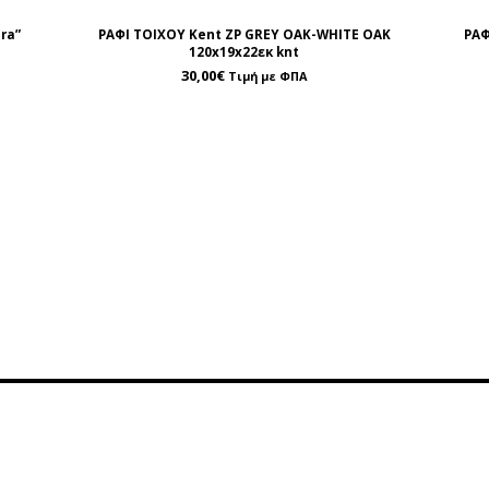
ra”
ΡΑΦΙ ΤΟΙΧΟΥ Kent ZP GREY OAK-WHITE OAK
ΡΑΦ
120x19x22εκ knt
30,00
€
Τιμή με ΦΠΑ
ρέτηση
Περιοχή Πελατών
οινωνία
Λογαριασμός
της
Καλάθι