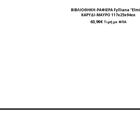
ΒΙΒΛΙΟΘΗΚΗ-ΡΑΦΙΕΡΑ Fylliana “Elmi
ΚΑΡΥΔΙ-ΜΑΥΡΟ 117x25x94εκ
63,90
€
Τιμή με ΦΠΑ
Πληροφορίες
Εξυπη
Όροι Χρήσης
Επικ
Τρόποι Πληρωμής
Χάρ