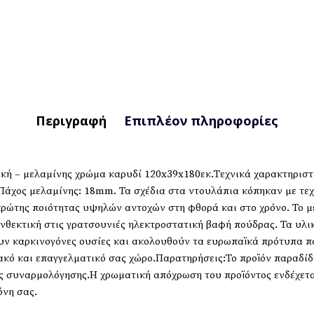
Περιγραφή
Επιπλέον πληροφορίες
κή – μελαμίνης χρώμα καρυδί 120x39x180εκ.Τεχνικά χαρακτηριστι
 Πάχος μελαμίνης: 18mm. Τα σχέδια στα ντουλάπια κόπηκαν με τε
ρώτης ποιότητας υψηλών αντοχών στη φθορά και στο χρόνο. Το μ
ανθεκτική στις γρατσουνιές ηλεκτροστατική βαφή πούδρας. Τα υλι
ουν καρκινογόνες ουσίες και ακολουθούν τα ευρωπαϊκά πρότυπα π
κιακό και επαγγελματικό σας χώρο.Παρατηρήσεις:Το προϊόν παραδί
ς συναρμολόγησης.Η χρωματική απόχρωση του προϊόντος ενδέχετα
όνη σας.