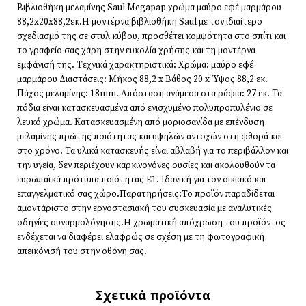
Βιβλιοθήκη μελαμίνης Saul Megapap χρώμα μαύρο εφέ μαρμάρου
88,2x20x88,2εκ.Η μοντέρνα βιβλιοθήκη Saul με τον ιδιαίτερο
σχεδιασμό της σε στυλ κύβου, προσθέτει κομψότητα στο σπίτι και
το γραφείο σας χάρη στην ευκολία χρήσης και τη μοντέρνα
εμφάνισή της. Τεχνικά χαρακτηριστικά: Χρώμα: μαύρο εφέ
μαρμάρου Διαστάσεις: Μήκος 88,2 x Βάθος 20 x Ύψος 88,2 εκ.
Πάχος μελαμίνης: 18mm. Απόσταση ανάμεσα στα ράφια: 27 εκ. Τα
πόδια είναι κατασκευασμένα από ενισχυμένο πολυπροπυλένιο σε
λευκό χρώμα. Κατασκευασμένη από μοριοσανίδα με επένδυση
μελαμίνης πρώτης ποιότητας και υψηλών αντοχών στη φθορά και
στο χρόνο. Τα υλικά κατασκευής είναι αβλαβή για το περιβάλλον και
την υγεία, δεν περιέχουν καρκινογόνες ουσίες και ακολουθούν τα
ευρωπαϊκά πρότυπα ποιότητας Ε1. Ιδανική για τον οικιακό και
επαγγελματικό σας χώρο.Παρατηρήσεις:Το προϊόν παραδίδεται
αμοντάριστο στην εργοστασιακή του συσκευασία με αναλυτικές
οδηγίες συναρμολόγησης.Η χρωματική απόχρωση του προϊόντος
ενδέχεται να διαφέρει ελαφρώς σε σχέση με τη φωτογραφική
απεικόνισή του στην οθόνη σας.
Σχετικά προϊόντα