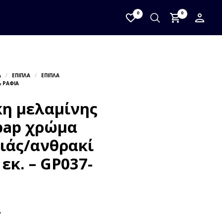
0
0
κη μελαμίνης
pap χρώμα
ιάς/ανθρακί
εκ. – GP037-
Α