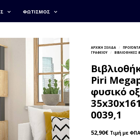
ΟΣ
ΦΩΤΙΣΜΌΣ
Βιβλιοθή
Piri Mega
φυσικό οξ
35x30x161
0039,1
52,90
€
Τιμή με ΦΠ