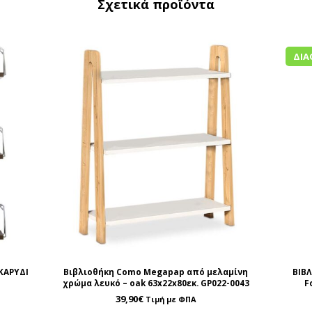
Σχετικά προϊόντα
ΔΙΑ
 ΚΑΡΥΔΙ
Βιβλιοθήκη Como Megapap από μελαμίνη
ΒΙΒΛ
χρώμα λευκό – oak 63x22x80εκ. GP022-0043
F
39,90
€
Τιμή με ΦΠΑ