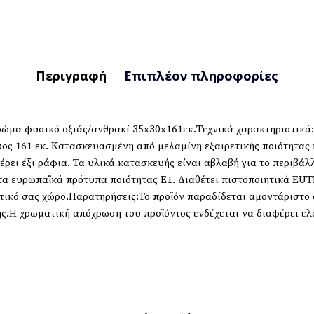
Περιγραφή
Επιπλέον πληροφορίες
ρώμα φυσικό οξιάς/ανθρακί 35x30x161εκ.Τεχνικά χαρακτηριστικά
ψος 161 εκ. Κατασκευασμένη από μελαμίνη εξαιρετικής ποιότητα
ρει έξι ράφια. Τα υλικά κατασκευής είναι αβλαβή για το περιβάλλ
α ευρωπαϊκά πρότυπα ποιότητας Ε1. Διαθέτει πιστοποιητικά EUTR
ματικό σας χώρο.Παρατηρήσεις:Το προϊόν παραδίδεται αμοντάριστ
ς.Η χρωματική απόχρωση του προϊόντος ενδέχεται να διαφέρει ε