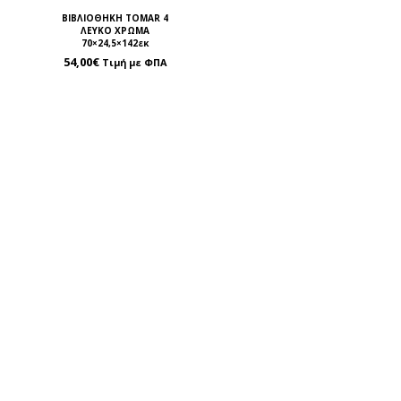
ΒΙΒΛΙΟΘΗΚΗ TOMAR 4
ΛΕΥΚΟ ΧΡΩΜΑ
70×24,5×142εκ
54,00
€
Τιμή με ΦΠΑ