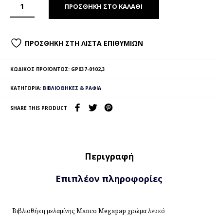
ΠΡΟΣΘΉΚΗ ΣΤΟ ΚΑΛΆΘΙ
ΠΡΟΣΘΉΚΗ ΣΤΗ ΛΊΣΤΑ ΕΠΙΘΥΜΙΏΝ
ΚΩΔΙΚΌΣ ΠΡΟΪΌΝΤΟΣ:
GP037-0102,3
ΚΑΤΗΓΟΡΊΑ:
ΒΙΒΛΙΟΘΉΚΕΣ & ΡΆΦΙΑ
SHARE THIS PRODUCT
Περιγραφή
Επιπλέον πληροφορίες
Βιβλιοθήκη μελαμίνης Manco Megapap χρώμα λευκό