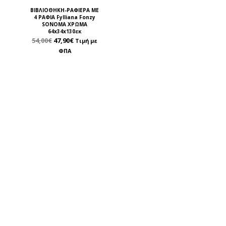
ΒΙΒΛΙΟΘΗΚΗ-ΡΑΦΙΕΡΑ ΜΕ
4 ΡΑΦΙΑ Fylliana Fonzy
SONOMA ΧΡΩΜΑ
64x34x130εκ
54,00
€
47,90
€
Τιμή με
ΦΠΑ