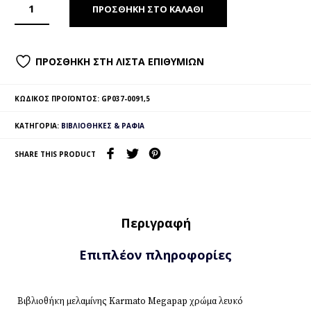
ΠΡΟΣΘΉΚΗ ΣΤΟ ΚΑΛΆΘΙ
ΠΡΟΣΘΉΚΗ ΣΤΗ ΛΊΣΤΑ ΕΠΙΘΥΜΙΏΝ
ΚΩΔΙΚΌΣ ΠΡΟΪΌΝΤΟΣ:
GP037-0091,5
ΚΑΤΗΓΟΡΊΑ:
ΒΙΒΛΙΟΘΉΚΕΣ & ΡΆΦΙΑ
SHARE THIS PRODUCT
Περιγραφή
Επιπλέον πληροφορίες
Βιβλιοθήκη μελαμίνης Karmato Megapap χρώμα λευκό