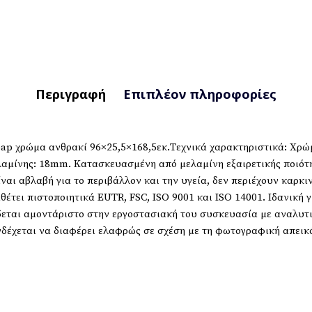
Περιγραφή
Επιπλέον πληροφορίες
p χρώμα ανθρακί 96×25,5×168,5εκ.Τεχνικά χαρακτηριστικά: Χρώμ
ελαμίνης: 18mm. Κατασκευασμένη από μελαμίνη εξαιρετικής ποιό
ίναι αβλαβή για το περιβάλλον και την υγεία, δεν περιέχουν καρκ
έτει πιστοποιητικά EUTR, FSC, ISO 9001 και ISO 14001. Ιδανική γ
δεται αμοντάριστο στην εργοστασιακή του συσκευασία με αναλυτ
δέχεται να διαφέρει ελαφρώς σε σχέση με τη φωτογραφική απεικό