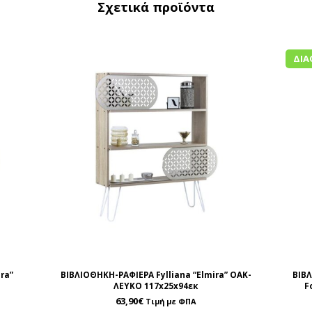
Σχετικά προϊόντα
ΔΙΑ
ra”
ΒΙΒΛΙΟΘΗΚΗ-ΡΑΦΙΕΡΑ Fylliana “Elmira” ΟΑΚ-
ΒΙΒΛ
ΛΕΥΚΟ 117x25x94εκ
F
63,90
€
Τιμή με ΦΠΑ