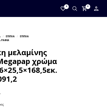
0
0
κη μελαμίνης
Megapap χρώμα
6×25,5×168,5εκ.
091,2
Α
ρες