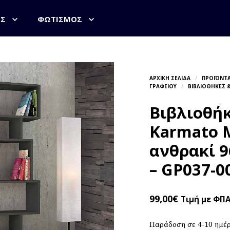
ΟΣ
ΦΩΤΙΣΜΌΣ
Βιβλιοθή
Karmato 
ανθρακί 9
– GP037-0
99,00
€
Τιμή με ΦΠ
Παράδοση σε 4-10 ημέ