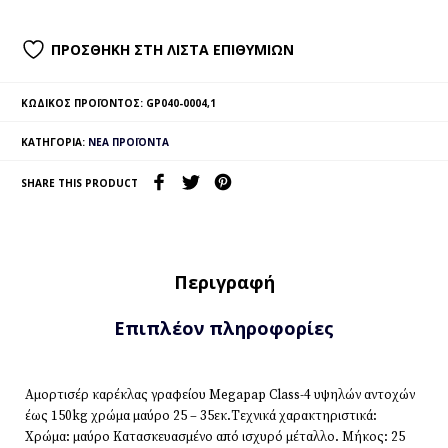
ΠΡΟΣΘΉΚΗ ΣΤΗ ΛΊΣΤΑ ΕΠΙΘΥΜΙΏΝ
ΚΩΔΙΚΌΣ ΠΡΟΪΌΝΤΟΣ:
GP040-0004,1
ΚΑΤΗΓΟΡΊΑ:
ΝΈΑ ΠΡΟΪΌΝΤΑ
SHARE THIS PRODUCT
Περιγραφή
Επιπλέον πληροφορίες
Αμορτισέρ καρέκλας γραφείου Megapap Class-4 υψηλών αντοχών
έως 150kg χρώμα μαύρο 25 – 35εκ.Τεχνικά χαρακτηριστικά:
Χρώμα: μαύρο Κατασκευασμένο από ισχυρό μέταλλο. Μήκος: 25